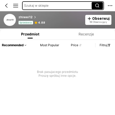
Szukaj w sklepie
zhiwei12
Obserwuj
Informacje o produkcie: Ujawnienie ceny, dane dotyczące sprzedaży i stanu magazynowego.
58 Obserwujący
4.88
Sprzedawca
Przedmiot
Recenzje
Recommended
Most Popular
Price
Filtruj
Brak pasujacego przedmiotu
Proszę spróbuj inne opcje.