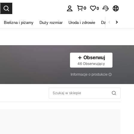
0
0
duj. Press Enter to select.
Bielizna i piżamy
Duży rozmiar
Uroda i zdrowie
Dzieci
Buty
D
Obserwuj
46 Obserwujący
Informacje o produkcie