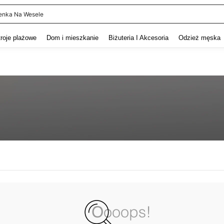
enka Na Wesele
and down arrow keys to navigate search Ostatnie wyszukiwanie and szukaj i znaj
troje plażowe
Dom i mieszkanie
Biżuteria I Akcesoria
Odzież męska