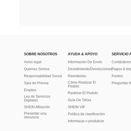
SOBRE NOSOTROS
AYUDA & APOYO
SERVICIO 
Aviso legal
Información De Envío
Contácteno
Quienes Somos
Desistimiento/Devoluciones
Pagos & Im
Responsabilidad Social
Reembolso
Puntos
Cómo Realizar El
Sala de Prensa
Preguntas f
Pedido
Empleo
Rastrear El Pedido
Ley de Servicios
Guía De Tallas
Digitales
SHEIN Afiliación
SHEIN VIP
Presentar una
Política de clasificación
denuncia
Informacje o produkcie