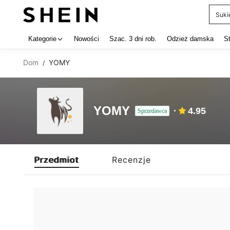
Suki
Use up 
Kategorie
Nowości
Szac. 3 dni rob.
Odzież damska
S
Dom
YOMY
/
YOMY
4.95
Sprzedawca
Przedmiot
Recenzje