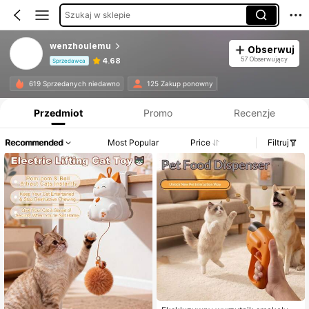
Szukaj w sklepie
wenzhoulemu
Obserwuj
57 Obserwujący
4.68
Sprzedawca
Informacje o produkcie: Ujawnienie ceny, dane dotyczące sprzedaży i stanu magazynowego.
619 Sprzedanych niedawno
125 Zakup ponowny
Przedmiot
Promo
Recenzje
Recommended
Most Popular
Price
Filtruj