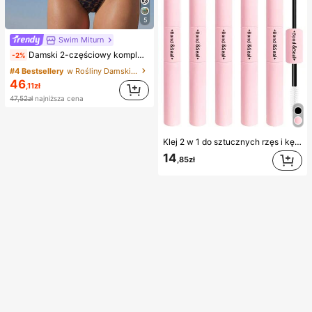
5
Swim Miturn
Damski 2-częściowy komplet bikini z bandeau w panterkę i koronką, z wysokimi majtkami kąpielowymi, odpowiedni na letnie wakacje na wyspie i plażę
-2%
#4 Bestsellery
w Rośliny Damskie zestawy bikini
46
,11zł
47,52zł
najniższa cena
Klej 2 w 1 do sztucznych rzęs i kęp rzęs, 1/2/3/5 szt./opakowanie, ultra mocny i trwały, odporny na opadanie, szybkoschnący, utrzymuje się 72 godziny, odpowiedni dla początkujących, łatwy w aplikacji, z instrukcją, niezbędny produkt do rzęs, efekt powiększenia oczu, bestseller
14
,85zł