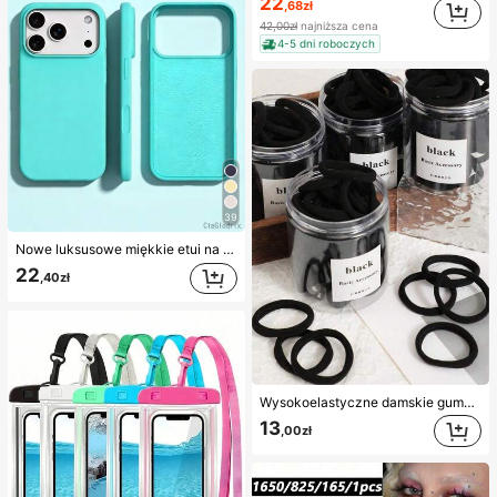
22
,68zł
42,00zł
najniższa cena
4-5 dni roboczych
39
Nowe luksusowe miękkie etui na telefon w kolorze beżowym, odporne na wstrząsy, kompatybilne z 17 16 15 Pro 14 Plus 13 12 11 17 Pro Max Air XR XS Max X/XS 7/8 Plus 7/8, antypoślizgowa gładka osłona ochronna, wytrzymała konstrukcja, materiał przyjazny dla skóry
22
,40zł
Wysokoelastyczne damskie gumki do kucyka, opaski do włosów, akcesoria do włosów, sportowe opaski fitness, domowe akcesoria do pielęgnacji włosów, odpowiednie na lato, wakacje, podróże. (10/20/50/100/200)
13
,00zł