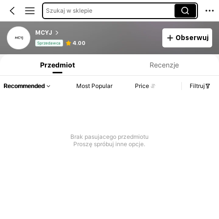
Szukaj w sklepie
MCYJ
Obserwuj
Informacje o produkcie: Ujawnienie ceny, dane dotyczące sprzedaży i stanu magazynowego.
4.00
Sprzedawca
Przedmiot
Recenzje
Recommended
Most Popular
Price
Filtruj
Brak pasujacego przedmiotu
Proszę spróbuj inne opcje.