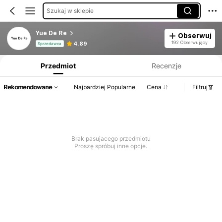
Szukaj w sklepie
Yue De Re
Obserwuj
Informacje o produkcie: Ujawnienie ceny, dane dotyczące sprzedaży i stanu magazynowego.
192 Obserwujący
4.89
Sprzedawca
Przedmiot
Recenzje
Rekomendowane
Najbardziej Popularne
Cena
Filtruj
Brak pasujacego przedmiotu
Proszę spróbuj inne opcje.