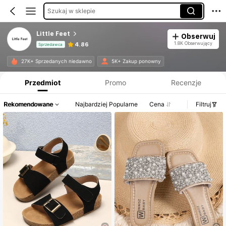
Szukaj w sklepie
Little Feet
Obserwuj
1.8K Obserwujący
4.86
Sprzedawca
Informacje o produkcie: Ujawnienie ceny, dane dotyczące sprzedaży i stanu magazynowego.
27K+ Sprzedanych niedawno
5K+ Zakup ponowny
Przedmiot
Promo
Recenzje
Rekomendowane
Najbardziej Popularne
Cena
Filtruj