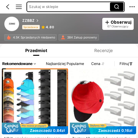
Szukaj w sklepie
ZZBBZ
Obserwuj
67 Obserwujący
4.80
Sprzedawca
Informacje o produkcie: Ujawnienie ceny, dane dotyczące sprzedaży i stanu magazynowego.
4.5K Sprzedanych niedawno
384 Zakup ponowny
Przedmiot
Recenzje
Rekomendowane
Najbardziej Popularne
Cena
Filtruj
Zaoszczędź 0,84zł
Zaoszczędź 0,16zł