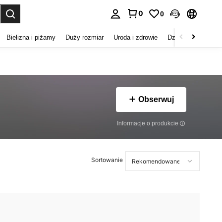
0
0
duj. Press Enter to select.
Bielizna i piżamy
Duży rozmiar
Uroda i zdrowie
Dzieci
Buty
D
Obserwuj
Informacje o produkcie
Sortowanie