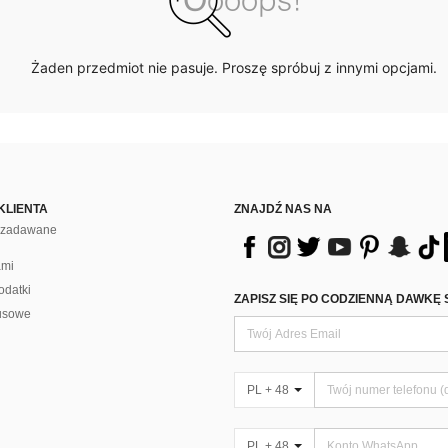
Żaden przedmiot nie pasuje. Proszę spróbuj z innymi opcjami.
KLIENTA
ZNAJDŹ NAS NA
j zadawane
ami
odatki
ZAPISZ SIĘ PO CODZIENNĄ DAWKĘ 
usowe
PL + 48
PL + 48