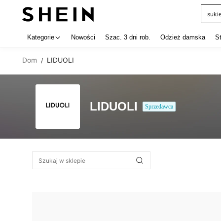
suki
Use up 
Kategorie
Nowości
Szac. 3 dni rob.
Odzież damska
S
Dom
LIDUOLI
/
LIDUOLI
Sprzedawca