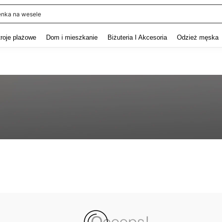
enka na wesele
and down arrow keys to navigate search Ostatnie wyszukiwanie and szukaj i znaj
troje plażowe
Dom i mieszkanie
Biżuteria I Akcesoria
Odzież męska