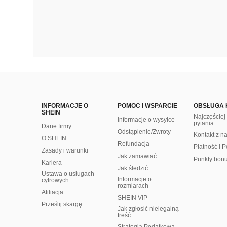
INFORMACJE O
POMOC I WSPARCIE
OBSŁUGA 
SHEIN
Najczęście
Informacje o wysyłce
pytania
Dane firmy
Odstąpienie/Zwroty
Kontakt z n
O SHEIN
Refundacja
Płatność i P
Zasady i warunki
Jak zamawiać
Punkty bon
Kariera
Jak śledzić
Ustawa o usługach
Informacje o
cyfrowych
rozmiarach
Afiliacja
SHEIN VIP
Prześlij skargę
Jak zgłosić nielegalną
treść