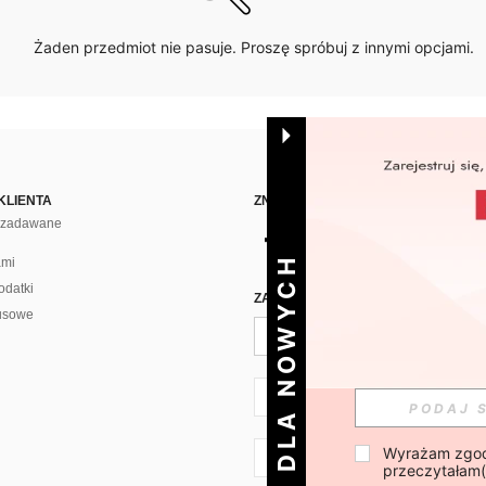
Żaden przedmiot nie pasuje. Proszę spróbuj z innymi opcjami.
KLIENTA
ZNAJDŹ NAS NA
j zadawane
DLA NOWYCH
ami
odatki
ZAPISZ SIĘ PO CODZIENNĄ DAWKĘ 
usowe
PL + 48
Wyrażam zgod
PL + 48
przeczytałam(