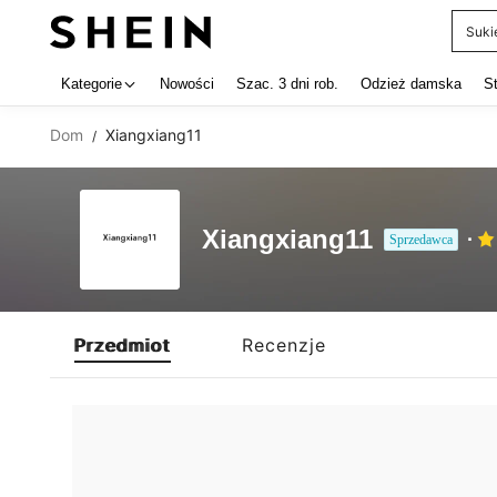
Suki
Use up 
Kategorie
Nowości
Szac. 3 dni rob.
Odzież damska
S
Dom
Xiangxiang11
/
Xiangxiang11
Sprzedawca
Przedmiot
Recenzje