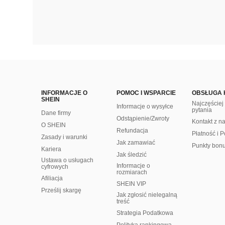
INFORMACJE O
POMOC I WSPARCIE
OBSŁUGA 
SHEIN
Najczęście
Informacje o wysyłce
pytania
Dane firmy
Odstąpienie/Zwroty
Kontakt z n
O SHEIN
Refundacja
Płatność i P
Zasady i warunki
Jak zamawiać
Punkty bon
Kariera
Jak śledzić
Ustawa o usługach
Informacje o
cyfrowych
rozmiarach
Afiliacja
SHEIN VIP
Prześlij skargę
Jak zgłosić nielegalną
treść
Strategia Podatkowa