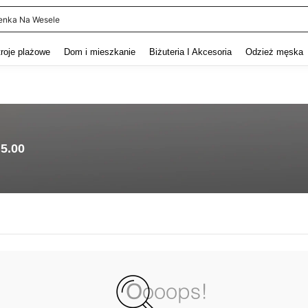
enka Na Wesele
and down arrow keys to navigate search Ostatnie wyszukiwanie and szukaj i znaj
troje plażowe
Dom i mieszkanie
Biżuteria I Akcesoria
Odzież męska
5.00