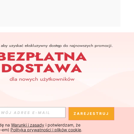
APLIKACJA
SHEIN
Subskrybuj
Subskrybuj
ZAREJESTRUJ
ę na 
Warunki i zasady
 i potwierdzam, że 
Subskrybuj
-em) 
Polityka prywatności i plików cookie
.