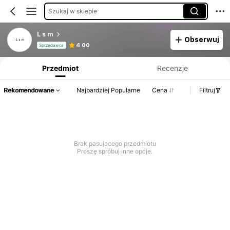
Szukaj w sklepie
L s m
Obserwuj
Informacje o produkcie: Ujawnienie ceny, dane dotyczące sprzedaży i stanu magazynowego.
4.00
Sprzedawca
Przedmiot
Recenzje
Rekomendowane
Najbardziej Popularne
Cena
Filtruj
Brak pasujacego przedmiotu
Proszę spróbuj inne opcje.