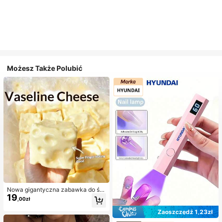
Możesz Także Polubić
Nowa gigantyczna zabawka do ści
19
skania w kształcie sera z nadzienie
,00zł
m, kwadratowa piłka serowa do ści
skania, realistyczna tekstura chleb
Zaoszczędź 1,23zł
a, powolne odbijanie, obudowa z T