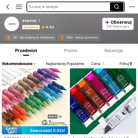
Szukaj w sklepie
aopowj
Obserwuj
204 Obserwujący
4.92
Sprzedawca
Informacje o produkcie: Ujawnienie ceny, dane dotyczące sprzedaży i stanu magazynowego.
3K+ Sprzedanych niedawno
500+ Zakup ponowny
Przedmiot
Promo
Recenzje
Rekomendowane
Najbardziej Popularne
Cena
Filtruj
Zaoszczędź 0,02zł