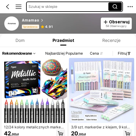
Szukaj w sklepie
Amamao
Obserwuj
Informacje o produkcie: Ujawnienie ceny, dane dotyczące sprzedaży i stanu magazynowego.
64 Obserwujący
4.91
Sprzedawca
Dom
Przedmiot
Recenzje
Rekomendowane
Najbardziej Popularne
Cena
Filtruj
12/24 kolory metalicznych markeró
3/9 szt. markerów z klejem, 9 kolor
w akrylowych, zestaw dwustronny
ów makaroników, z pędzelkowym k
42
20
,00zł
,00zł
ch pisaków akrylowych dla ucznió
ońcem, tęczowy marker z klejem d