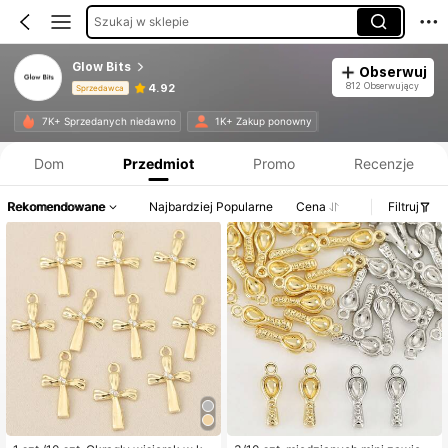
Szukaj w sklepie
Glow Bits
Obserwuj
812 Obserwujący
4.92
Sprzedawca
Informacje o produkcie: Ujawnienie ceny, dane dotyczące sprzedaży i stanu magazynowego.
7K+ Sprzedanych niedawno
1K+ Zakup ponowny
Dom
Przedmiot
Promo
Recenzje
Rekomendowane
Najbardziej Popularne
Cena
Filtruj