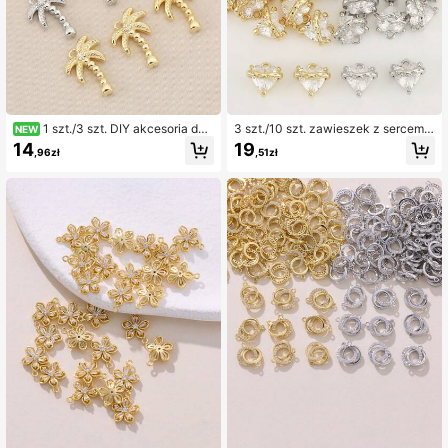
1 szt./3 szt. DIY akcesoria do
3 szt./10 szt. zawieszek z sercem z
NEW
biżuterii w kształcie palmy kokoso
cyrkonii sześcienną, dwukolorowe
14
19
,96zł
,51zł
wej, pozłacane miedzią 18K, proste
metalowe akcesoria do samodzieln
personalizowane elementy dekorac
ego tworzenia biżuterii
yjne do biżuterii