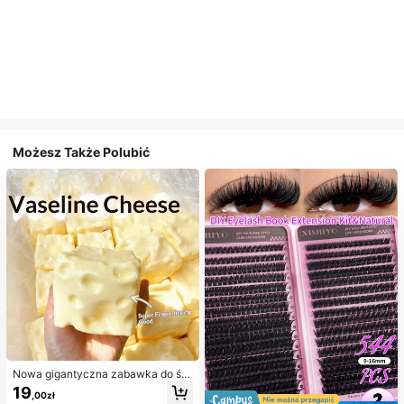
Możesz Także Polubić
Nowa gigantyczna zabawka do ści
skania w kształcie sera z nadzienie
19
,00zł
m, kwadratowa piłka serowa do ści