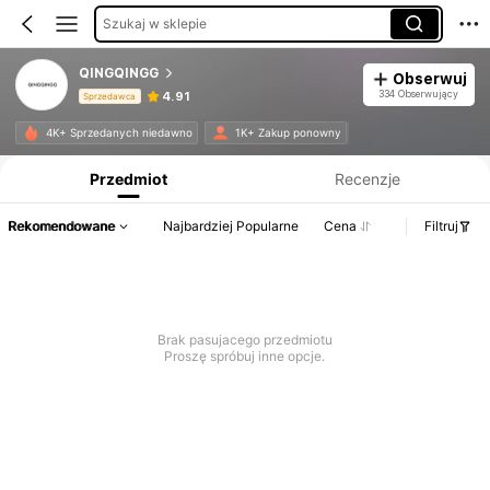
Szukaj w sklepie
QINGQINGG
Obserwuj
334 Obserwujący
4.91
Sprzedawca
Informacje o produkcie: Ujawnienie ceny, dane dotyczące sprzedaży i stanu magazynowego.
4K+ Sprzedanych niedawno
1K+ Zakup ponowny
Przedmiot
Recenzje
Rekomendowane
Najbardziej Popularne
Cena
Filtruj
Brak pasujacego przedmiotu
Proszę spróbuj inne opcje.