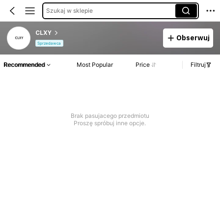
Szukaj w sklepie
CLXY
Obserwuj
Sprzedawca
Recommended
Most Popular
Price
Filtruj
Brak pasujacego przedmiotu
Proszę spróbuj inne opcje.