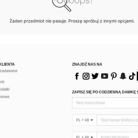
Żaden przedmiot nie pasuje. Proszę spróbuj z innymi opcjami.
KLIENTA
ZNAJDŹ NAS NA
j zadawane
ami
odatki
ZAPISZ SIĘ PO CODZIENNĄ DAWKĘ 
usowe
PL + 48
PL + 48