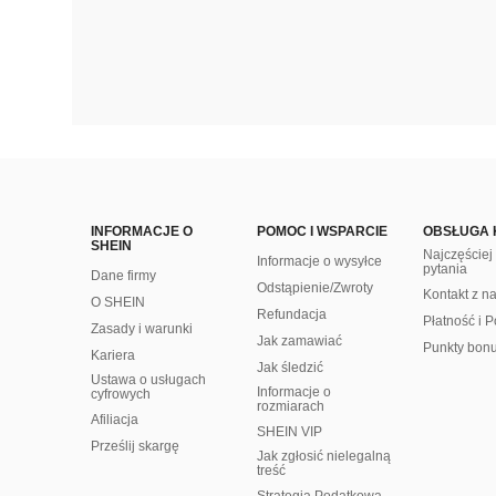
INFORMACJE O
POMOC I WSPARCIE
OBSŁUGA 
SHEIN
Najczęście
Informacje o wysyłce
pytania
Dane firmy
Odstąpienie/Zwroty
Kontakt z n
O SHEIN
Refundacja
Płatność i P
Zasady i warunki
Jak zamawiać
Punkty bon
Kariera
Jak śledzić
Ustawa o usługach
Informacje o
cyfrowych
rozmiarach
Afiliacja
SHEIN VIP
Prześlij skargę
Jak zgłosić nielegalną
treść