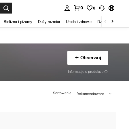
0
0
duj. Press Enter to select.
Bielizna i piżamy
Duży rozmiar
Uroda i zdrowie
Dzieci
Buty
D
Obserwuj
Informacje o produkcie
Sortowanie