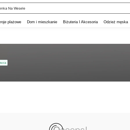
enka Na Wesele
and down arrow keys to navigate search Ostatnie wyszukiwanie and szukaj i znaj
troje plażowe
Dom i mieszkanie
Biżuteria I Akcesoria
Odzież męska
awca