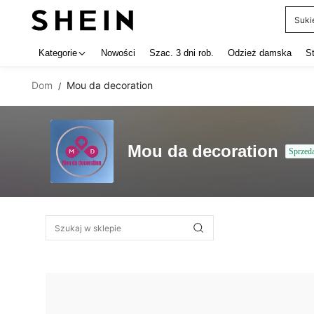
Suki
Use up 
Kategorie
Nowości
Szac. 3 dni rob.
Odzież damska
S
Dom
Mou da decoration
/
Mou da decoration
Sprzed