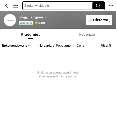
Szukaj w sklepie
qingguangyao
Obserwuj
Informacje o produkcie: Ujawnienie ceny, dane dotyczące sprzedaży i stanu magazynowego.
5.00
Sprzedawca
Przedmiot
Recenzje
Rekomendowane
Najbardziej Popularne
Cena
Filtruj
Brak pasujacego przedmiotu
Proszę spróbuj inne opcje.