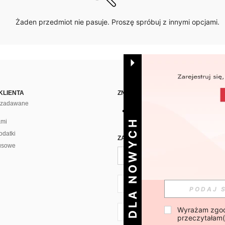
Żaden przedmiot nie pasuje. Proszę spróbuj z innymi opcjami.
KLIENTA
ZNAJDŹ NAS NA
j zadawane
DLA NOWYCH
ami
odatki
ZAPISZ SIĘ PO CODZIENNĄ DAWKĘ 
usowe
PL + 48
Wyrażam zgod
PL + 48
przeczytałam(