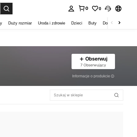
0
0
duj. Press Enter to select.
my
Duży rozmiar
Uroda i zdrowie
Dzieci
Buty
Domowe Tekstylia
Obserwuj
7 Obserwujący
Informacje o produkcie