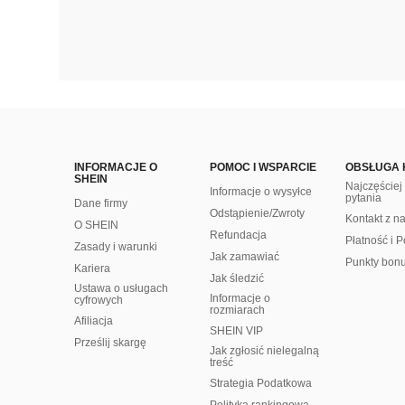
INFORMACJE O
POMOC I WSPARCIE
OBSŁUGA 
SHEIN
Najczęście
Informacje o wysyłce
pytania
Dane firmy
Odstąpienie/Zwroty
Kontakt z n
O SHEIN
Refundacja
Płatność i P
Zasady i warunki
Jak zamawiać
Punkty bon
Kariera
Jak śledzić
Ustawa o usługach
Informacje o
cyfrowych
rozmiarach
Afiliacja
SHEIN VIP
Prześlij skargę
Jak zgłosić nielegalną
treść
Strategia Podatkowa