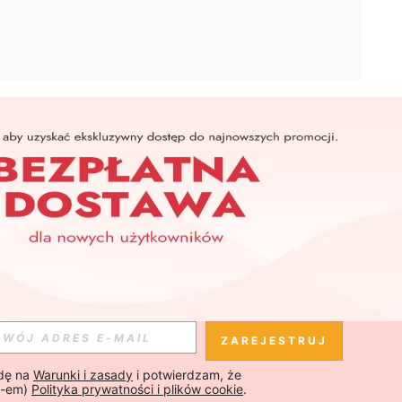
APLIKACJA
SHEIN
Subskrybuj
Subskrybuj
ZAREJESTRUJ
ę na 
Warunki i zasady
 i potwierdzam, że 
Subskrybuj
-em) 
Polityka prywatności i plików cookie
.