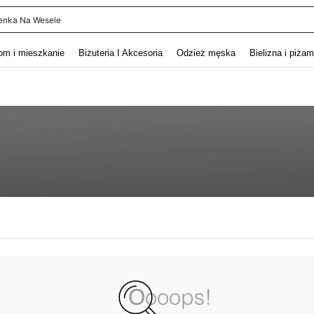
enka Na Wesele
and down arrow keys to navigate search Ostatnie wyszukiwanie and szukaj i znaj
om i mieszkanie
Biżuteria I Akcesoria
Odzież męska
Bielizna i piża