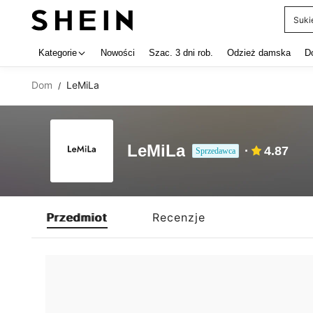
Suki
Use up 
Kategorie
Nowości
Szac. 3 dni rob.
Odzież damska
D
Dom
LeMiLa
/
LeMiLa
4.87
Sprzedawca
Przedmiot
Recenzje