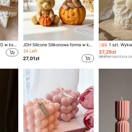
1 szt. Silikonowa foremka 3D w kształcie płatka śniegu – idealna do świec aromaterapeutycznych i rękodzieła z żywicy – wielokrotnego użytku i elastyczne narzędzie do majsterkowania z kompleksowymi zimowymi wzorami i asymetrycznymi kształtami, idealne do tworzenia wyjątkowych dekoracji świątecznych. Wystrój domu, dekoracje świąteczne, wystrój pokoju, Boże Narodzenie, prezenty świąteczne
JDH Silicone Silikonowa forma w kształcie dyniowego misia, idealna do kreatywnego dekorowania dyniowych włóknianych misiów, odpowiednia do technologii odlewania z żywicy, zabawna dekoracja na imprezy halloweenowe, dekoracja domu, wykonana z elastycznego i trwałego silikonu
1 szt. Wykwintna świeca w kształcie kolumny słonecznika - wyjątkowy kształt słonecznika, zapach białej francuskiej orchi
-3%
24 Left
37,29zł
38,61zł
najniższa c
27,01zł