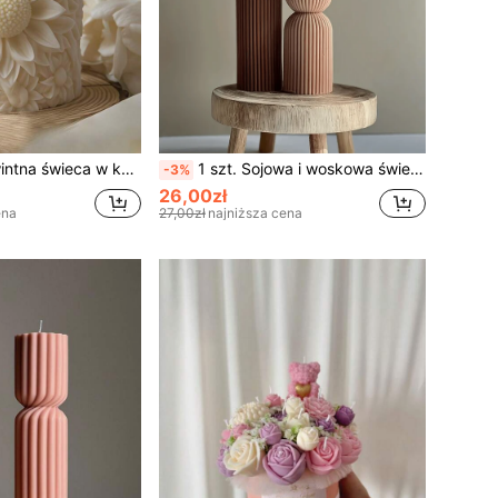
dei, charakterystyczny wzór kwiatowy i złożony wzór tekstury, reprezentujący nadzieję, idealna świeca zapachowa | Dekoracja domu | Dekoracja DIY | Dekoracja urodzinowa
1 szt. Sojowa i woskowa świeca aromaterapeutyczna - bezdymna, długotrwały zapach do wystroju domu, idealna do sypialni i prezentów DIY, odpowiednia do dekoracji domu, kominka, salonu, centralnej dekoracji, biura, prezentów walentynkowych, zestawów świec, świec aromaterapeutycznych, prezentów dla przyjaciół, prezentów dla kobiet
-3%
26,00zł
ena
27,00zł
najniższa cena