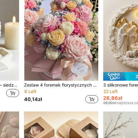
Z
Silikonowa forma z żywicy – siedzący kot z długą sierścią, specjalna forma do ręcznie robionych świec z żywicy i dekoracji z gipsu do dyfuzora
Zestaw 4 foremek florystycznych – piwonia, róża, pąki kwiatów i warstwowe kwiaty z liściastymi łodygami – silikonowe formy do rękodzieła z powłoką nieprzywierającą do świec, mydła, żywicy i gipsu – na ślub, urodziny, Dzień Matki, Walentynki, Wielkanoc – pastelowe i żywe kolory – wielokrotnego użytku i łatwe wyjmowanie – idealne do rękodzieła DIY, wystroju wnętrz, tworzenia prezentów – kompatybilne ze świecami zapachowymi, sztuką żywiczną, produkcją mydła, wyrobami gipsowymi – eleganckie wzory kwiatowe do aromaterapii i dekoracji rękodzielniczych
6 Left
22 Left
28,86zł
40,14zł
28,90zł
najniższa c