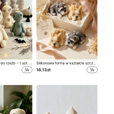
Forma silikonowa do rzeźb – 1 szt. forma do świecy zapachowej w kształcie lalki z przechyloną głową, siedząca lalka, forma do dekoracji z żywicy i gipsu – do kreatywnego tworzenia świec i dekoracji, urocza forma silikonowa w kształcie lalki
Silikonowa forma w kształcie szczeniaka Miniature Schnauzer, narzędzie do ręcznego robienia świec Bulldog, miękka forma silikonowa do gipsu, żywicy i mydła z łatwym wyjmowaniem, dekoracja domu, prezent na imprezę
16,13zł