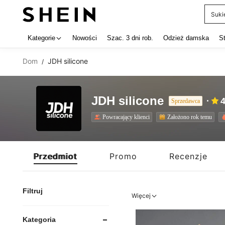
Garn
Use up 
Kategorie
Nowości
Szac. 3 dni rob.
Odzież damska
S
Dom
JDH silicone
/
JDH silicone
4
Sprzedawca
Powracający klienci
Założono rok temu
Przedmiot
Promo
Recenzje
Filtruj
Więcej
Kategoria