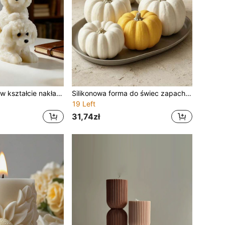
Forma na świecę w kształcie nakładającego się zwierzęcia, silikonowa forma na figurkę pluszowego pieska, dekoracja do domu w kształcie zwierząt, do samodzielnego złożenia, nadaje się do świec zapachowych, żywicy, dekoracji, mydła, betonu, gipsu, cementu
Silikonowa forma do świec zapachowych z tłoczonym wzorem dyni 3D, odpowiednia do żywicy i mydła, do rękodzieła, idealna na Halloween, Święto Dziękczynienia, jesienną dekorację domu i festiwal zbiorów, ręcznie robione prezenty
19 Left
31,74zł