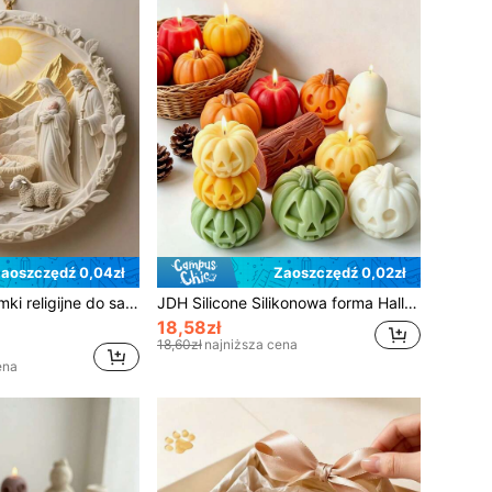
aoszczędź 0,04zł
Zaoszczędź 0,02zł
3 silikonowe foremki religijne do samodzielnego wykonania mydła, świec i wyrobów z żywicy – łatwe w wykonaniu, czyszczeniu i wyjmowaniu z formy, misterny projekt szopki z Maryją, Józefem, dziećmi i pasterzami, idealne do ręcznie robionych ozdób, materiałów do rękodzieła i dekoracji świątecznych, projekt szopki, szczegółowe wykonanie
JDH Silicone Silikonowa forma Halloween z dynią i duchem, z elementami dyni, ducha i palika, idealna do kreatywnych dekoracji na Halloween, obsługuje proces odlewania z żywicy. Ta zabawna dekoracja z dynią i duchem nadaje się na imprezy halloweenowe i do dekoracji domu, wykonana z miękkiego i trwałego silikonu
18,58zł
18,60zł
najniższa cena
ena