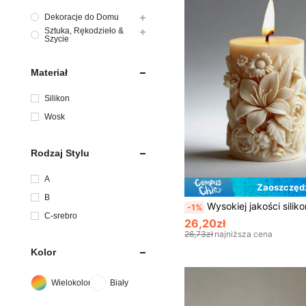
Dekoracje do Domu
Sztuka, Rękodzieło &
Szycie
Materiał
Silikon
Wosk
Rodzaj Stylu
A
Zaoszczędź
B
Wysokiej jakości silikonowa forma na świecę w kształcie walca z misternym wzorem lilii, róży i stokrotek – idealna do samodzieln
-1%
C-srebro
26,20zł
26,73zł
najniższa cena
Kolor
Wielokolorowe
Biały