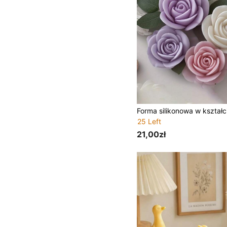
25 Left
21,00zł