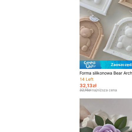
Zaoszczędź
14 Left
32,13zł
32,16zł
najniższa cena