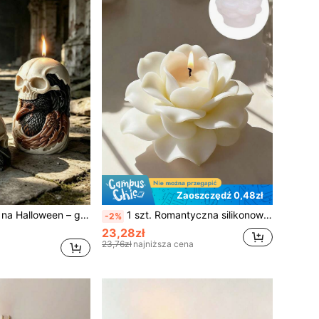
Zaoszczędź 0,48zł
Silikonowa forma na Halloween – gotycka czaszka kruka, w zestawie wzory czaszki, kruka i żółwia – do ręcznego wyrobu świec, żywicy, mydła i wosku – upiorne dekoracje na imprezę halloweenową – DIY w temacie gotyckiego horroru, dekoracje na Halloween, ręczne robienie świec tematycznych, misterne detale, robienie mydła, dekoracja domu, dla pasjonatów rękodzieła
1 szt. Romantyczna silikonowa forma na świecę w kształcie róży do samodzielnego wykonania świeczek z przyprawami, mydła ręcznie robionego i gipsowych ozdób – łatwa do wyjęcia z formy, odporna na ciepło, idealna na walentynkową dekorację domu, dekoracja świecznika, artykuły do wyrobu świec, dekoracyjny świecznik, kwiatowy wzór, trwały materiał do rękodzieła, artykuły do wyrobu świec, dla entuzjastów rękodzieła
-2%
23,28zł
23,76zł
najniższa cena