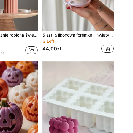
iednia do dekoracji domu, kominka, pokoju, salonu, dekoracji centralnej, biura, idealny prezent na walentynki, Święto Dziękczynienia, Boże Narodzenie, Halloween, Wielkanoc, urodziny i prezenty dekoracyjne do domu ukończenie szkoły, ślub
5 szt. Silikonowa foremka - Kwiaty róży, wzór Misia Miłości, nadaje się do świec DIY, mydła, wyrobów glinianych - idealny prezent dla dziewczyny, młodych ludzi, rodziny - idealny na Wielkanoc, Walentynki, urodziny, dekorację domu
3 Left
44,00zł
ena