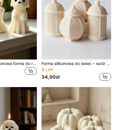
Wielorazowa silikonowa forma do rękodzieła z żywicy – urocze kształty leżącego kota i psa z nieregularnymi krawędziami, odpowiednia do gipsu, żywicy epoksydowej i cementu, odporna na wysoką temperaturę, trwała, do DIY, robienia świec, wosku i użytku komercyjnego
Forma silikonowa do świec – wzór arabskiej latarni, używana do dekoracji wnętrz, wesel, festiwali – wielokrotnego użytku forma do wyrobu świec – kompatybilna z woskiem parafinowym, sojowym i żelowym – idealny prezent dla producentów świec i architektów, forma do produkcji świec, projekt architektoniczny, szczegółowy proces.
6 Left
34,00zł