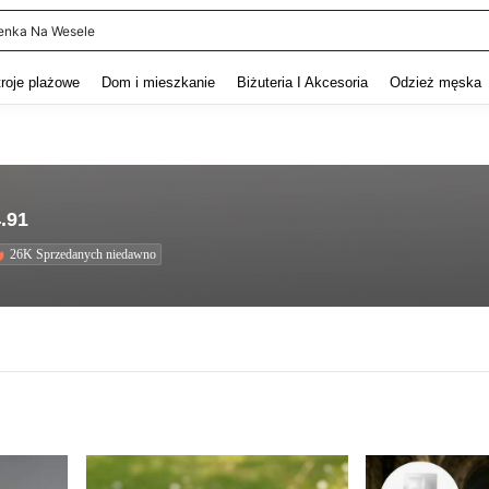
itur Męski
and down arrow keys to navigate search Ostatnie wyszukiwanie and szukaj i znaj
troje plażowe
Dom i mieszkanie
Biżuteria I Akcesoria
Odzież męska
.91
26K Sprzedanych niedawno