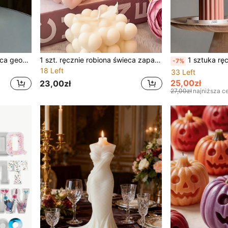
1 szt. Ręcznie robiona świeca geometryczna aromaterapeutyczna, może być zapalana i używana jako dekoracja artystyczna do domu na Halloween, upiorny, jesienny, festiwal, święta Bożego Narodzenia, zima, święta, festiwal, wystrój pokoju, prezenty
1 szt. ręcznie robiona świeca zapachowa w kształcie serca, sześcienna, wyjątkowy romantyczny prezent na Dzień Ojca, Walentynki/rocznicę/urodziny męża, świeca sojowa o zapachu lawendy, dekoracja na zakończenie szkoły, dekoracja świąteczna, wystrój pokoju, prezent świąteczny
1 sztuka ręcznie robiona świeca w paski dekoracja prezent świąteczny odświeżający zapach do wnętrz świeży i długotrwały aromaterapia świeca aromaterapeutyczna odpow
-7%
18 Left
33 Left
25,00zł
23,00zł
27,00zł
najniższa c