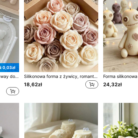
 0,03zł
Forma silikonowa Bear Archway do świec DIY, gipsu aromatycznego, fondantu, kreatywnych ozdób ramek do zdjęć
Silikonowa forma z żywicy, romantyczna forma silikonowa z różą z 3D wzorem kwiatowym, do tworzenia świec aromaterapeutycznych i gipsu, DIY forma kwiatowa, do robienia mydeł i rzemiosła z gliny, DIY rękodzieło w kształcie kwiatów. To romantyczny dekoracji domu, również zastosowalny
18,62zł
24,32zł