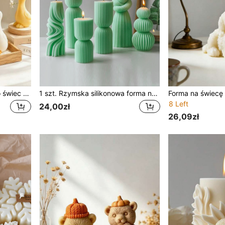
Słodka silikonowa forma do świec w kształcie kaczki, dostępna w dużym i małym rozmiarze, uroczy 3D stojący wzór zwierzęcy, dekoracja domowa i biurkowa z żywicy, dekoracja imprezowa, narzędzie do rękodzieła z gipsu i gliny, towarzysz
1 szt. Rzymska silikonowa forma na świecę w paski - do świec zapachowych, mydła, wosku, odlewów żywicy, dekoracji musu deserowego na ciasto, odpowiednia na walentynki, Wielkanoc, prezenty urodzinowe, dekoracje DIY
8 Left
24,00zł
26,09zł