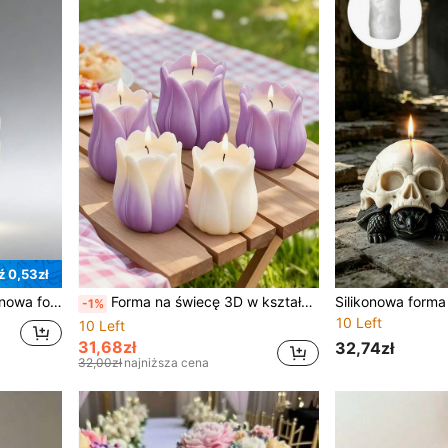
 0,53zł
ego wyrobu świec, wosku pszczelego i sojowego
Forma na świecę 3D w kształcie kwiatu tulipana – silikonowa forma do ręcznie robionych świec – wzór kwiatowy – idealna na prezent walentynkowy
-1%
10 Left
10 Left
31,68zł
32,74zł
32,00zł
najniższa cena