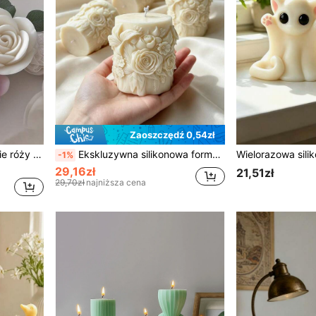
Zaoszczędź 0,54zł
Forma silikonowa w kształcie róży do świec DIY - wysokiej jakości formy na świece na prezenty walentynkowe, prezenty urodzinowe i odlewy z kamieni aromaterapeutycznych - łatwe wyjmowanie, trwałe i odporne na ciepło
Ekskluzywna silikonowa forma do świec z kwiatowym wzorem róż i lilii – owalna, do świec DIY, ręcznie robionego mydła i rękodzieła, forma do świec aromaterapeutycznych | artystyczny projekt świecy | forma z wykwintnym wzorem, silikonowa forma do świec
-1%
29,16zł
21,51zł
29,70zł
najniższa cena