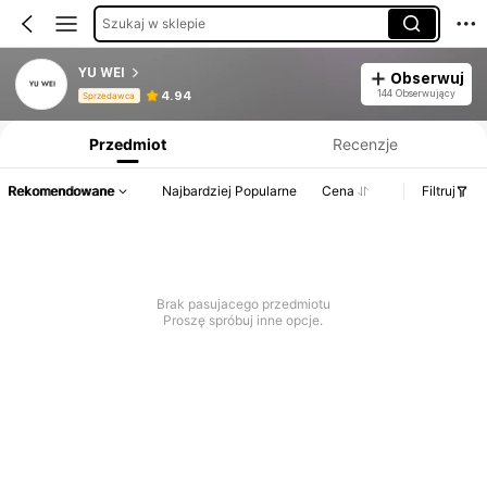
Szukaj w sklepie
YU WEI
Obserwuj
Informacje o produkcie: Ujawnienie ceny, dane dotyczące sprzedaży i stanu magazynowego.
144 Obserwujący
4.94
Sprzedawca
Przedmiot
Recenzje
Rekomendowane
Najbardziej Popularne
Cena
Filtruj
Brak pasujacego przedmiotu
Proszę spróbuj inne opcje.