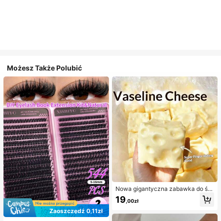
Możesz Także Polubić
Nowa gigantyczna zabawka do ści
skania w kształcie sera z nadzienie
19
,00zł
m, kwadratowa piłka serowa do ści
skania, realistyczna tekstura chleb
Zaoszczędź 0,11zł
a, powolne odbijanie, obudowa z T