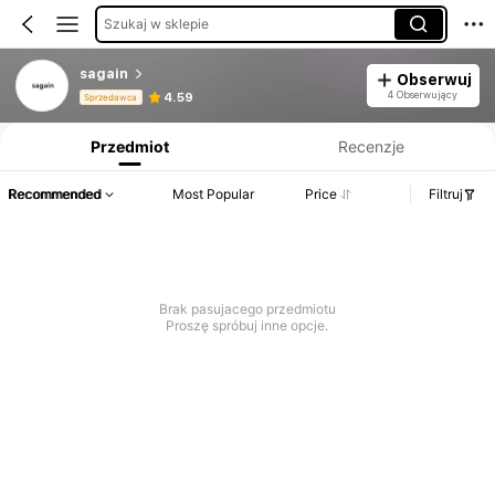
Szukaj w sklepie
sagain
Obserwuj
Informacje o produkcie: Ujawnienie ceny, dane dotyczące sprzedaży i stanu magazynowego.
4 Obserwujący
4.59
Sprzedawca
Przedmiot
Recenzje
Recommended
Most Popular
Price
Filtruj
Brak pasujacego przedmiotu
Proszę spróbuj inne opcje.