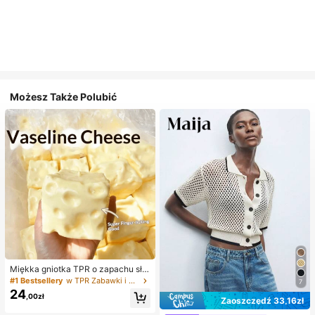
Możesz Także Polubić
Miękka gniotka TPR o zapachu sło
dkiego mleka w kształcie pierożka,
#1 Bestsellery
w TPR Zabawki i gadżety dla nastolatków
7
5 cm, urocza zabawka antystresow
24
,00zł
a do ściskania, modny i praktyczny
Zaoszczędź 33,16zł
prezent na urodziny, Wielkanoc, Ha