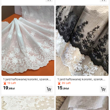
ść 5 cm, dekoracja do pakowania p
m, akcesorium krawieckie do spódn
rezentów, materiały DIY
icy DIY, dekoracji odzieży
1 jard haftowanej koronki, szerokoś
1 jard haftowanej koronki, szerokoś
ć 26 cm, dekoracja DIY na brzegi i r
ć 15 cm, materiał do samodzielnego
13 Left
35 Left
ękawy ubrań
wykonania dodatków odzieżowych
19
15
,66zł
,84zł