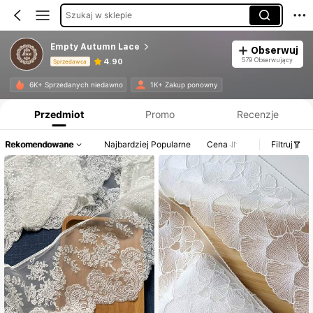
Szukaj w sklepie
Empty Autumn Lace
Obserwuj
579 Obserwujący
4.90
Sprzedawca
Informacje o produkcie: Ujawnienie ceny, dane dotyczące sprzedaży i stanu magazynowego.
6K+ Sprzedanych niedawno
1K+ Zakup ponowny
Przedmiot
Promo
Recenzje
Rekomendowane
Najbardziej Popularne
Cena
Filtruj