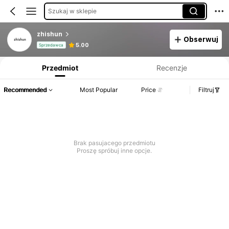
Szukaj w sklepie
zhishun
Obserwuj
Informacje o produkcie: Ujawnienie ceny, dane dotyczące sprzedaży i stanu magazynowego.
5.00
Sprzedawca
Przedmiot
Recenzje
Recommended
Most Popular
Price
Filtruj
Brak pasujacego przedmiotu
Proszę spróbuj inne opcje.