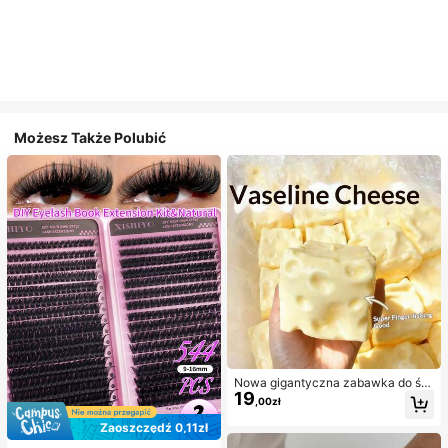
Możesz Także Polubić
Nowa gigantyczna zabawka do ści
19
skania w kształcie sera z nadzienie
,00zł
m, kwadratowa piłka serowa do ści
skania, realistyczna tekstura chleb
Zaoszczędź 0,11zł
a, powolne odbijanie, obudowa z T