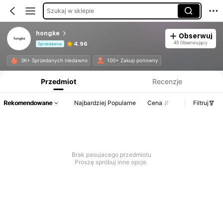
Szukaj w sklepie
hongke
Obserwuj
45 Obserwujący
4.96
Sprzedawca
Informacje o produkcie: Ujawnienie ceny, dane dotyczące sprzedaży i stanu magazynowego.
3K+ Sprzedanych niedawno
100+ Zakup ponowny
Przedmiot
Recenzje
Rekomendowane
Najbardziej Popularne
Cena
Filtruj
Brak pasujacego przedmiotu
Proszę spróbuj inne opcje.