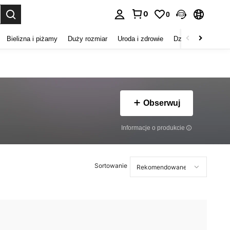
0
0
duj. Press Enter to select.
Bielizna i piżamy
Duży rozmiar
Uroda i zdrowie
Dzieci
Buty
D
Obserwuj
Informacje o produkcie
Sortowanie