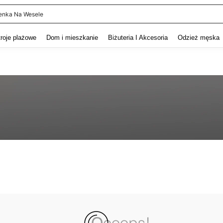
enka Na Wesele
and down arrow keys to navigate search Ostatnie wyszukiwanie and szukaj i znaj
troje plażowe
Dom i mieszkanie
Biżuteria I Akcesoria
Odzież męska