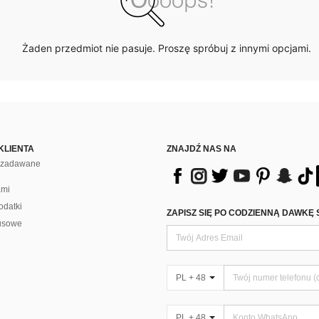
Żaden przedmiot nie pasuje. Proszę spróbuj z innymi opcjami.
KLIENTA
ZNAJDŹ NAS NA
j zadawane
ami
odatki
ZAPISZ SIĘ PO CODZIENNĄ DAWKĘ 
usowe
PL + 48
PL + 48