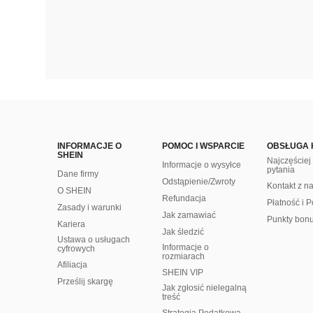
INFORMACJE O
POMOC I WSPARCIE
OBSŁUGA 
SHEIN
Najczęście
Informacje o wysyłce
pytania
Dane firmy
Odstąpienie/Zwroty
Kontakt z n
O SHEIN
Refundacja
Płatność i P
Zasady i warunki
Jak zamawiać
Punkty bon
Kariera
Jak śledzić
Ustawa o usługach
Informacje o
cyfrowych
rozmiarach
Afiliacja
SHEIN VIP
Prześlij skargę
Jak zgłosić nielegalną
treść