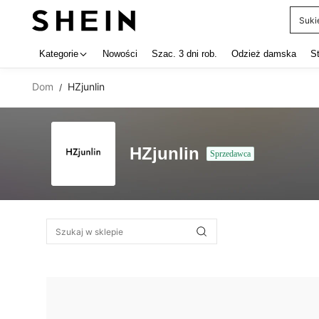
Suki
Use up 
Kategorie
Nowości
Szac. 3 dni rob.
Odzież damska
S
Dom
HZjunlin
/
HZjunlin
Sprzedawca