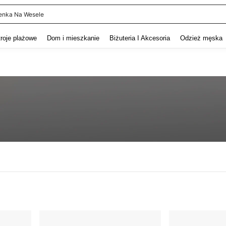
enka Na Wesele
and down arrow keys to navigate search Ostatnie wyszukiwanie and szukaj i znaj
troje plażowe
Dom i mieszkanie
Biżuteria I Akcesoria
Odzież męska