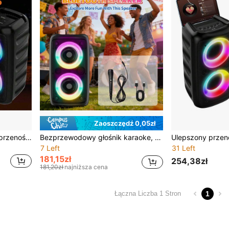
Zaoszczędź 0,05zł
HY-3317 Bezprzewodowy przenośny głośnik z podbiciem basów, prawdziwie bezprzewodowy głośnik TWS wysokiej jakości z oświetleniem otoczenia RGB, dwa głośniki do domowej rozrywki/imprez/aktywności na świeżym powietrzu
Bezprzewodowy głośnik karaoke, przenośny głośnik Bluetooth z subwooferem, obsługuje wejście na kartę TF/USB/AUX, oświetlenie nastrojowe RGB, dźwięk wysokiej rozdzielczości, odpowiedni na spotkania domowe/przyjęcia urodzinowe/biwakowanie na świeżym powietrzu
7 Left
31 Left
181,15zł
254,38zł
181,20zł
najniższa cena
1
Łączna Liczba 1 Stron