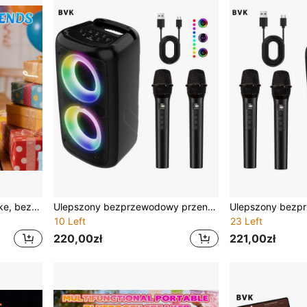
Głośnik Bluetooth do karaoke, bezprzewodowy, obsługuje kartę TF/USB/wejście AUX, nowoczesna jakość dźwięku, minimalistyczny głośnik stojący o dużej mocy, idealny wybór dla miłośników muzyki, odpowiedni na imprezy/spotkania/camping
Ulepszony bezprzewodowy przenośny głośnik zewnętrzny MOS-2301 z oświetleniem RGB, domowy system audio z przewodowym/bezprzewodowym mikrofonem wysokiej jakości, idealny wybór dla miłośników muzyki, najlepszy prezent urodzinowy
10 Left
23 Left
220,00zł
221,00zł