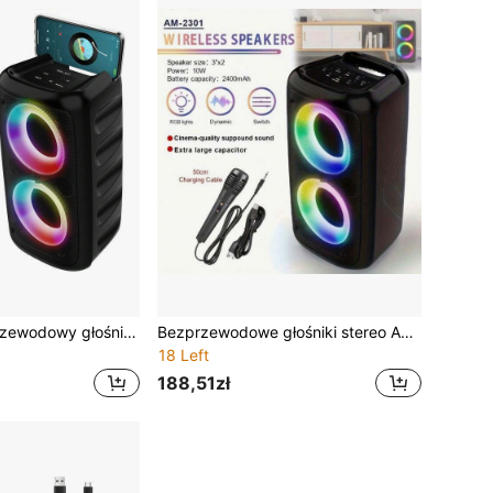
Ulepszony bezprzewodowy głośnik podłogowy MOS-3317, przenośny głośnik zewnętrzny TWS True Wireless o wysokiej jakości z oświetleniem RGB, dwa głośniki, mikrofon przewodowy/bezprzewodowy, odpowiedni na spotkania domowe, przyjęcia urodzinowe i kempingi
Bezprzewodowe głośniki stereo AM-2301, przenośny subwoofer z oświetleniem RGB, wysokiej jakości system dźwiękowy odpowiedni na spotkania domowe, przyjęcia urodzinowe i kempingi na świeżym powietrzu
18 Left
188,51zł