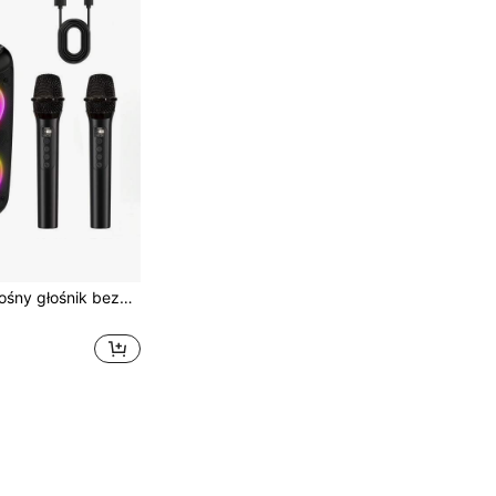
Ulepszony przenośny głośnik bezprzewodowy MOS-1265, wyposażony w mikrofon przewodowy/bezprzewodowy, wysokiej jakości dwa głośniki, kolorowe światła RGB, bezprzewodowy system audio stereo TWS True Wireless Home