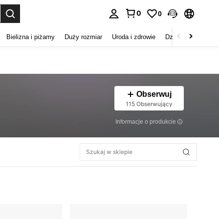
0
0
duj. Press Enter to select.
Bielizna i piżamy
Duży rozmiar
Uroda i zdrowie
Dzieci
Buty
D
Obserwuj
115 Obserwujący
Informacje o produkcie