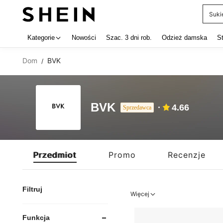
Suki
Use up 
Kategorie
Nowości
Szac. 3 dni rob.
Odzież damska
S
Dom
BVK
/
BVK
4.66
Sprzedawca
Przedmiot
Promo
Recenzje
Filtruj
Więcej
Funkcja