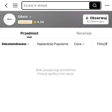
Szukaj w sklepie
DBwin
Obserwuj
Informacje o produkcie: Ujawnienie ceny, dane dotyczące sprzedaży i stanu magazynowego.
62 Obserwujący
4.96
Sprzedawca
Przedmiot
Recenzje
Rekomendowane
Najbardziej Popularne
Cena
Filtruj
Brak pasujacego przedmiotu
Proszę spróbuj inne opcje.