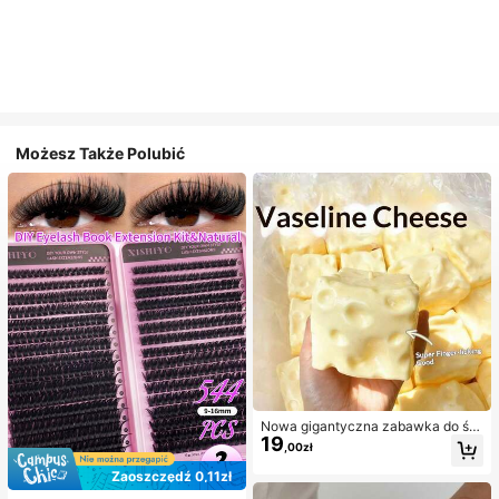
Możesz Także Polubić
Nowa gigantyczna zabawka do ści
19
skania w kształcie sera z nadzienie
,00zł
m, kwadratowa piłka serowa do ści
skania, realistyczna tekstura chleb
Zaoszczędź 0,11zł
a, powolne odbijanie, obudowa z T