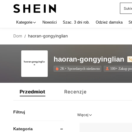
Suki
Use up 
Kategorie
Nowości
Szac. 3 dni rob.
Odzież damska
S
Dom
haoran-gongyinglian
/
haoran-gongyinglian
S
2K+ Sprzedanych niedawno
100+ Zakup p
Przedmiot
Recenzje
Filtruj
Więcej
Kategoria