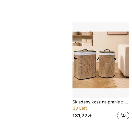
Składany kosz na pranie z bambusa o dużej pojemności z pokrywką i uchwytem, oszczędzający miejsce do przechowywania w łazience, pralni, sypialni
30 Left
131,77zł