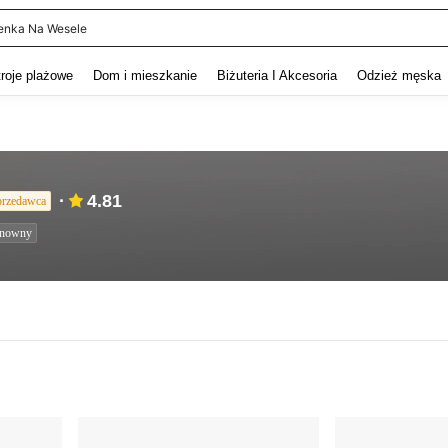
enka Na Wesele
and down arrow keys to navigate search Ostatnie wyszukiwanie and szukaj i znaj
troje plażowe
Dom i mieszkanie
Biżuteria I Akcesoria
Odzież męska
4.81
przedawca
onowny