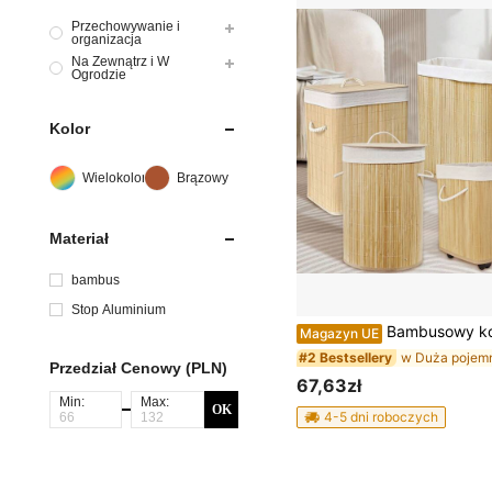
Przechowywanie i
organizacja
Na Zewnątrz i W
Ogrodzie
Kolor
Wielokolorowe
Brązowy
Materiał
bambus
Stop Aluminium
Bambusowy kosz na brudną bieliznę, pojemnik do przechowywania o dużej pojemności, składany, mobilny, z uchwytem i pokrywą, na kółkach
Magazyn UE
#2 Bestsellery
Przedział Cenowy (PLN)
67,63zł
Min:
Max:
OK
4-5 dni roboczych