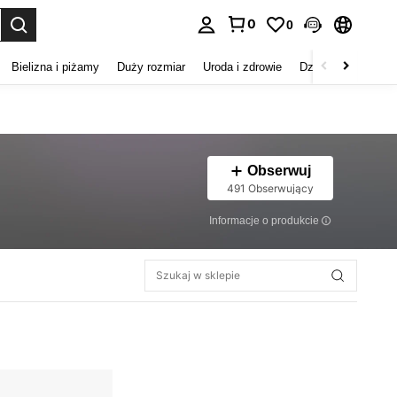
0
0
duj. Press Enter to select.
Bielizna i piżamy
Duży rozmiar
Uroda i zdrowie
Dzieci
Buty
D
Obserwuj
491 Obserwujący
Informacje o produkcie