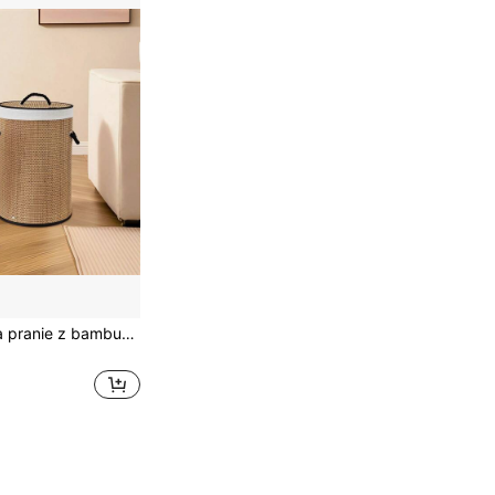
Składany kosz na pranie z bambusa o dużej pojemności z pokrywką i uchwytem, oszczędzający miejsce do przechowywania w łazience, pralni, sypialni