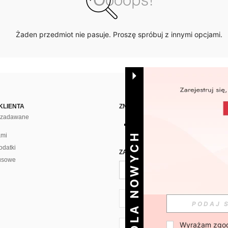
Żaden przedmiot nie pasuje. Proszę spróbuj z innymi opcjami.
KLIENTA
ZNAJDŹ NAS NA
j zadawane
DLA NOWYCH
ami
odatki
ZAPISZ SIĘ PO CODZIENNĄ DAWKĘ 
usowe
PL + 48
Wyrażam zgod
PL + 48