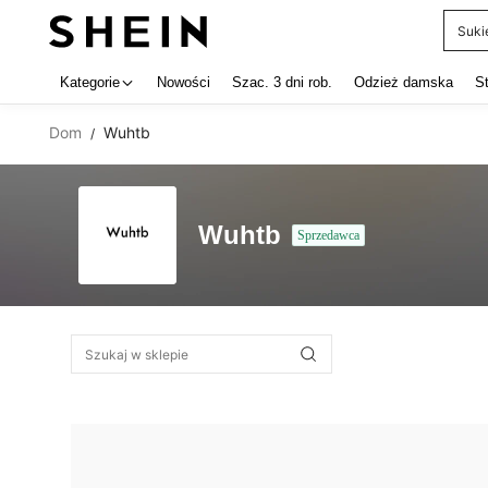
Suki
Use up 
Kategorie
Nowości
Szac. 3 dni rob.
Odzież damska
S
Dom
Wuhtb
/
Wuhtb
Sprzedawca