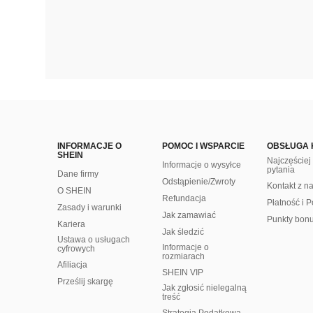
INFORMACJE O
POMOC I WSPARCIE
OBSŁUGA 
SHEIN
Najczęście
Informacje o wysyłce
pytania
Dane firmy
Odstąpienie/Zwroty
Kontakt z n
O SHEIN
Refundacja
Płatność i P
Zasady i warunki
Jak zamawiać
Punkty bon
Kariera
Jak śledzić
Ustawa o usługach
Informacje o
cyfrowych
rozmiarach
Afiliacja
SHEIN VIP
Prześlij skargę
Jak zgłosić nielegalną
treść