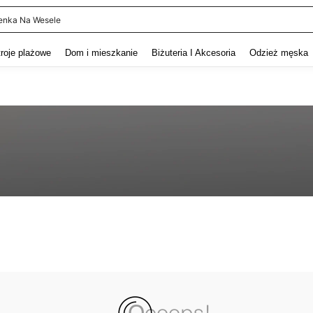
enka Na Wesele
and down arrow keys to navigate search Ostatnie wyszukiwanie and szukaj i znaj
troje plażowe
Dom i mieszkanie
Biżuteria I Akcesoria
Odzież męska