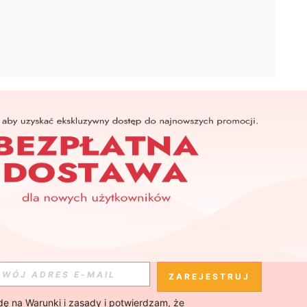
APLIKACJA
SHEIN
Subskrybuj
Subskrybuj
ZAREJESTRUJ
ę na 
Warunki i zasady
 i potwierdzam, że 
Subskrybuj