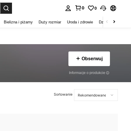
0
0
duj. Press Enter to select.
Bielizna i piżamy
Duży rozmiar
Uroda i zdrowie
Dzieci
Buty
D
Obserwuj
Informacje o produkcie
Sortowanie