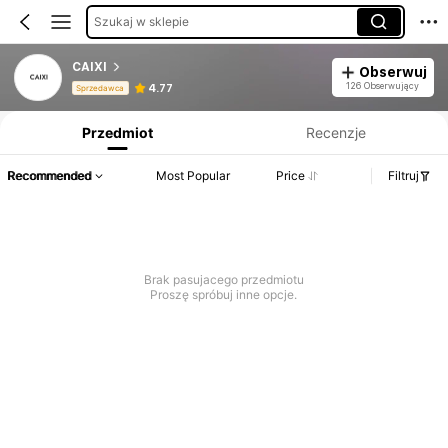
Szukaj w sklepie
CAIXI
Obserwuj
Informacje o produkcie: Ujawnienie ceny, dane dotyczące sprzedaży i stanu magazynowego.
126 Obserwujący
4.77
Sprzedawca
Przedmiot
Recenzje
Recommended
Most Popular
Price
Filtruj
Brak pasujacego przedmiotu
Proszę spróbuj inne opcje.