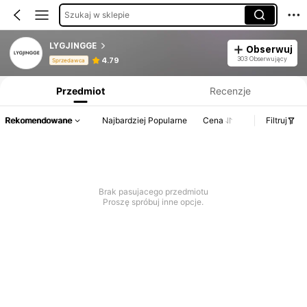
Szukaj w sklepie
LYGJINGGE
Obserwuj
Informacje o produkcie: Ujawnienie ceny, dane dotyczące sprzedaży i stanu magazynowego.
303 Obserwujący
4.79
Sprzedawca
Przedmiot
Recenzje
Rekomendowane
Najbardziej Popularne
Cena
Filtruj
Brak pasujacego przedmiotu
Proszę spróbuj inne opcje.