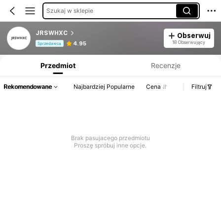
Szukaj w sklepie
JRSWHXC
Obserwuj
Informacje o produkcie: Ujawnienie ceny, dane dotyczące sprzedaży i stanu magazynowego.
18 Obserwujący
4.95
Sprzedawca
Przedmiot
Recenzje
Rekomendowane
Najbardziej Popularne
Cena
Filtruj
Brak pasujacego przedmiotu
Proszę spróbuj inne opcje.