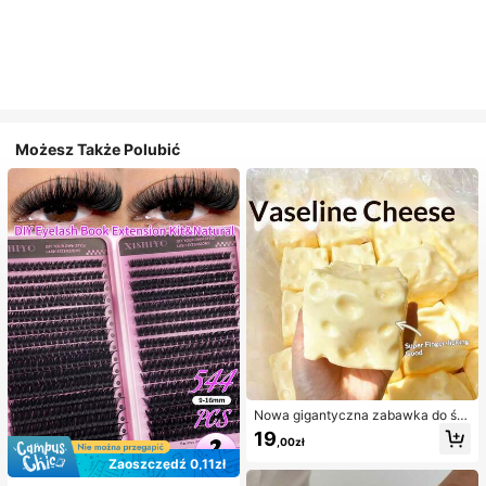
Możesz Także Polubić
Nowa gigantyczna zabawka do ści
skania w kształcie sera z nadzienie
19
,00zł
m, kwadratowa piłka serowa do ści
skania, realistyczna tekstura chleb
Zaoszczędź 0,11zł
a, powolne odbijanie, obudowa z T