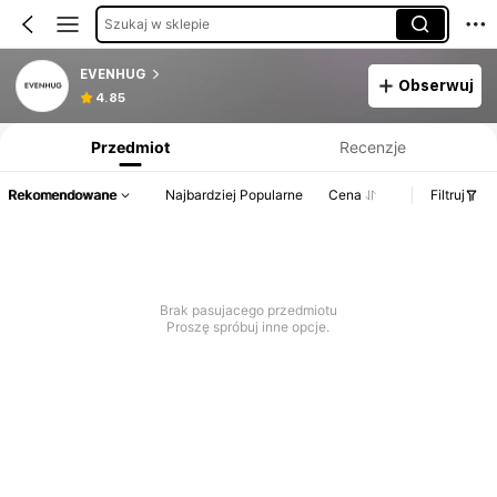
Szukaj w sklepie
EVENHUG
Obserwuj
Informacje o produkcie: Ujawnienie ceny, dane dotyczące sprzedaży i stanu magazynowego.
4.85
Przedmiot
Recenzje
Rekomendowane
Najbardziej Popularne
Cena
Filtruj
Brak pasujacego przedmiotu
Proszę spróbuj inne opcje.