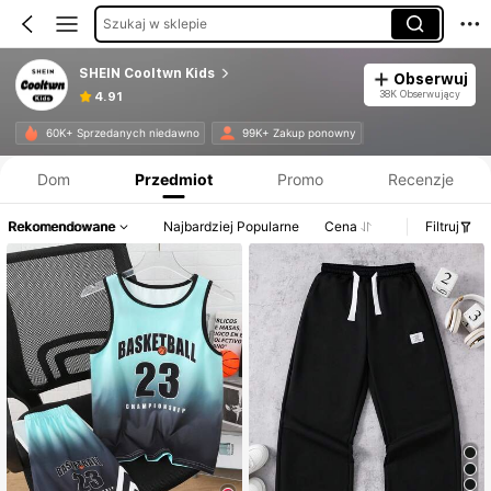
Szukaj w sklepie
SHEIN Cooltwn Kids
Obserwuj
38K Obserwujący
4.91
Informacje o produkcie: Ujawnienie ceny, dane dotyczące sprzedaży i stanu magazynowego.
60K+ Sprzedanych niedawno
99K+ Zakup ponowny
Dom
Przedmiot
Promo
Recenzje
Rekomendowane
Najbardziej Popularne
Cena
Filtruj