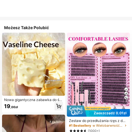
Możesz Także Polubić
Nowa gigantyczna zabawka do ści
7
skania w kształcie sera z nadzienie
19
,00zł
m, kwadratowa piłka serowa do ści
skania, realistyczna tekstura chleb
Zaoszczędź 0,01zł
a, powolne odbijanie, obudowa z T
PR, zabawka antystresowa, idealn
Zestaw do przedłużania rzęs z dwu
y prezent na urodziny, Boże Narod
stronnym klejem / 640 szt. DIY kęp
#1 Bestsellery
w Wielobarwność Zestawy sztucznych rzęs i klejów
zenie, Halloween i Wielkanoc
ki sztucznych rzęs z imitacji norki,
(1000+)