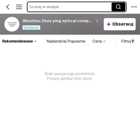
Szukaj w sklepie
Wenzhou Zhuo ying optical company
Obserwuj
Sprzedawca
Rekomendowane
Najbardziej Popularne
Cena
Filtruj
Brak pasujacego przedmiotu
Proszę spróbuj inne opcje.