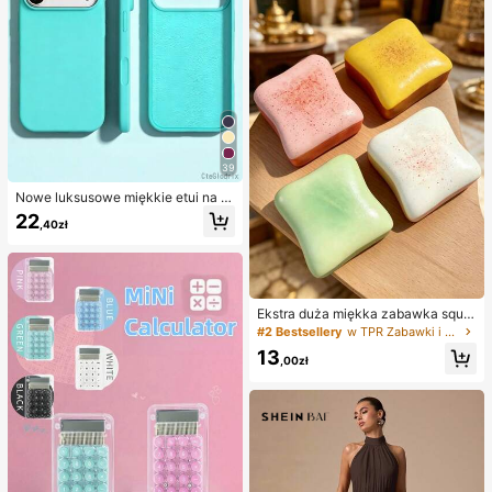
39
Nowe luksusowe miękkie etui na te
lefon w kolorze beżowym, odporne
22
,40zł
na wstrząsy, kompatybilne z 17 16
15 Pro 14 Plus 13 12 11 17 Pro Max
Air XR XS Max X/XS 7/8 Plus 7/8, a
ntypoślizgowa gładka osłona ochro
nna, wytrzymała konstrukcja, mate
riał przyjazny dla skóry
Ekstra duża miękka zabawka squis
hy w kształcie tostów, super miękk
#2 Bestsellery
w TPR Zabawki i gadżety dla nastolatków
a zabawka antystresowa do ściska
13
nia w kształcie maślanego tosta, do
,00zł
stępna w kolorach różowym, żółty
m, białym i zielonym, zabawka squi
shy do redukcji stresu – idealna na
prezent urodzinowy i świąteczny,
mały codzienny upominek niespod
zianka, kawaii, poprawiająca nastr
ój