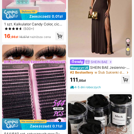
Zaoszczędź 0,01zł
1 szt. Kalkulator Candy Color, cichy
kalkulator ręczny dla ucznia/biura,
(500+)
kompaktowy i przenośny, artykuły
16
szkolne na powrót do szkoły
,66zł
16,67zł
najniższa cena
17
SHEIN BAE
SHEIN BAE Jesienno-zi
Magazyn UE
mowa, jednokolorowa, marszczon
#2 Bestsellery
w Ślub Sukienki damskie maxi
a, seksowna, maxi sukienka z odkr
111
ytymi plecami i wysokim rozcięcie
,00zł
m, elegancka, odpowiednia na przy
4-5 dni roboczych
jęcie koktajlowe, romantyczną ran
dkę, spotkanie, formalne wydarzeni
e, sukienkę dla druhny, suknię wiec
zorową, Boże Narodzenie, Nowy R
ok, Walentynki, sukienkę letnią, prz
yjęcie herbaciane
Zaoszczędź 0,11zł
544/640 szt. sztucznych rzęs D-C