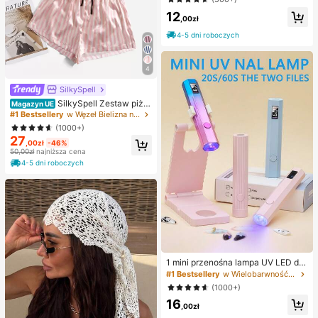
nia, sensoryczna, wolno powracają
12
ca, wilgotna i elastyczna, dla dorosł
,00zł
ych, łagodząca lęk, poprawiająca n
4-5 dni roboczych
astrój, do relaksu w klasie i biurze,
dekoracja biurka, nagroda szkolna,
prezent na imprezę i święta
4
SilkySpell
SilkySpell Zestaw piża
Magazyn UE
mowy z satyny z nadrukiem w pas
#1 Bestsellery
w Węzeł Bielizna nocna dla kobiet
ki, na ramiączkach, na święta
(1000+)
27
,00zł
-46%
50,00zł
najniższa cena
4-5 dni roboczych
1 mini przenośna lampa UV LED do
suszenia paznokci – szybkie schni
#1 Bestsellery
w Wielobarwność Akcesoria do zdobienia paznokci
ęcie, ładowanie przez USB, kompa
(1000+)
ktowa konstrukcja, odpowiednia do
16
salonów, domu i w podróży – profes
,00zł
jonalne narzędzie do pielęgnacji pa