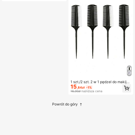
akacje
1 szt./2 szt. 2 w 1 pędzel do makijaż
15
u i grzebień do włosów, odpowiedni
,84zł
-1%
do fryzur do tańca latynoskiego i w
16,00zł
najniższa cena
ygładzania puszących się włosów,
akcesoria do włosów
Powrót do góry