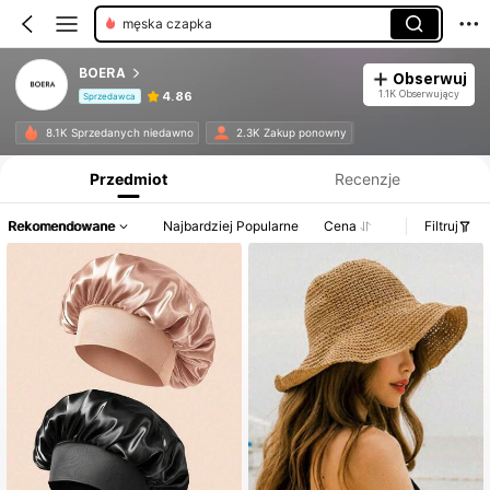
przyrządy do stylizacji włosów
BOERA
Obserwuj
1.1K Obserwujący
4.86
Sprzedawca
Informacje o produkcie: Ujawnienie ceny, dane dotyczące sprzedaży i stanu magazynowego.
8.1K Sprzedanych niedawno
2.3K Zakup ponowny
Przedmiot
Recenzje
Rekomendowane
Najbardziej Popularne
Cena
Filtruj