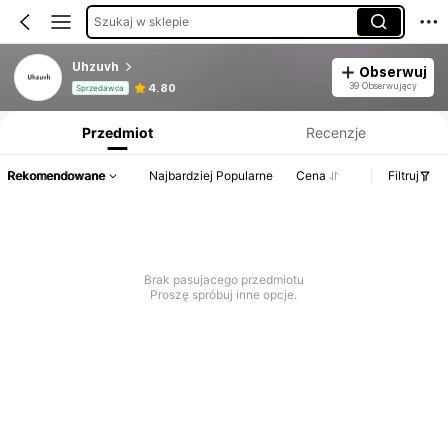
Szukaj w sklepie
Uhzuvh
Obserwuj
Informacje o produkcie: Ujawnienie ceny, dane dotyczące sprzedaży i stanu magazynowego.
39 Obserwujący
4.80
Sprzedawca
Przedmiot
Recenzje
Rekomendowane
Najbardziej Popularne
Cena
Filtruj
Brak pasujacego przedmiotu
Proszę spróbuj inne opcje.