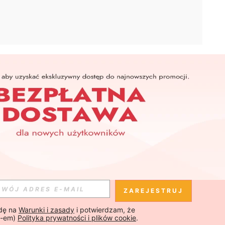
APLIKACJA
SHEIN
Subskrybuj
Subskrybuj
ZAREJESTRUJ
ę na 
Warunki i zasady
 i potwierdzam, że 
Subskrybuj
-em) 
Polityka prywatności i plików cookie
.