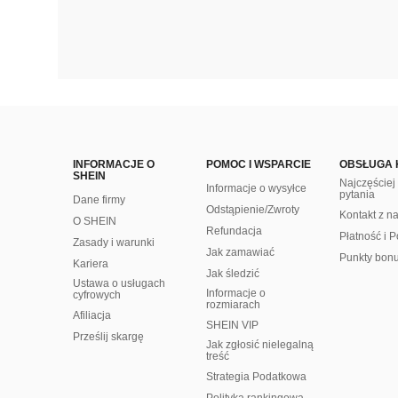
INFORMACJE O
POMOC I WSPARCIE
OBSŁUGA 
SHEIN
Najczęście
Informacje o wysyłce
pytania
Dane firmy
Odstąpienie/Zwroty
Kontakt z n
O SHEIN
Refundacja
Płatność i P
Zasady i warunki
Jak zamawiać
Punkty bon
Kariera
Jak śledzić
Ustawa o usługach
Informacje o
cyfrowych
rozmiarach
Afiliacja
SHEIN VIP
Prześlij skargę
Jak zgłosić nielegalną
treść
Strategia Podatkowa