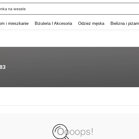
enka na wesele
and down arrow keys to navigate search Ostatnie wyszukiwanie and szukaj i znaj
om i mieszkanie
Biżuteria I Akcesoria
Odzież męska
Bielizna i piża
.83