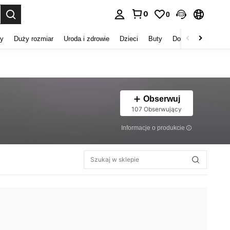
0
0
duj. Press Enter to select.
my
Duży rozmiar
Uroda i zdrowie
Dzieci
Buty
Domowe Tekstylia
Obserwuj
107 Obserwujący
Informacje o produkcie