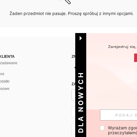
Żaden przedmiot nie pasuje. Proszę spróbuj z innymi opcjami.
KLIENTA
ZNAJDŹ NAS NA
j zadawane
DLA NOWYCH
ami
odatki
ZAPISZ SIĘ PO CODZIENNĄ DAWKĘ 
usowe
PL + 48
Wyrażam zgod
PL + 48
przeczytałam(