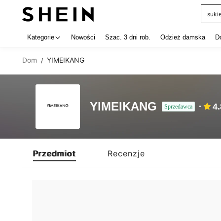
suki
Use up 
Kategorie
Nowości
Szac. 3 dni rob.
Odzież damska
D
Dom
YIMEIKANG
/
YIMEIKANG
4
Sprzedawca
Przedmiot
Recenzje