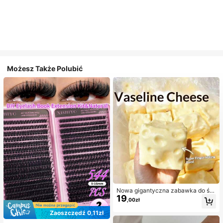
Możesz Także Polubić
Nowa gigantyczna zabawka do ści
19
skania w kształcie sera z nadzienie
,00zł
m, kwadratowa piłka serowa do ści
skania, realistyczna tekstura chleb
Zaoszczędź 0,11zł
a, powolne odbijanie, obudowa z T