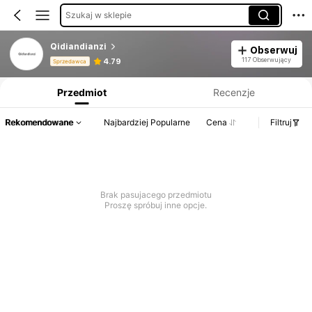
Szukaj w sklepie
Qidiandianzi
Obserwuj
Informacje o produkcie: Ujawnienie ceny, dane dotyczące sprzedaży i stanu magazynowego.
117 Obserwujący
4.79
Sprzedawca
Przedmiot
Recenzje
Rekomendowane
Najbardziej Popularne
Cena
Filtruj
Brak pasujacego przedmiotu
Proszę spróbuj inne opcje.