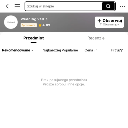
Szukaj w sklepie
Wedding veil
Obserwuj
Informacje o produkcie: Ujawnienie ceny, dane dotyczące sprzedaży i stanu magazynowego.
41 Obserwujący
4.89
Sprzedawca
Przedmiot
Recenzje
Rekomendowane
Najbardziej Popularne
Cena
Filtruj
Brak pasujacego przedmiotu
Proszę spróbuj inne opcje.