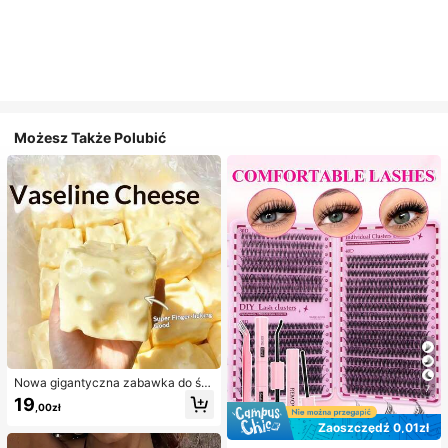
Możesz Także Polubić
Nowa gigantyczna zabawka do ści
7
skania w kształcie sera z nadzienie
19
,00zł
m, kwadratowa piłka serowa do ści
skania, realistyczna tekstura chleb
Zaoszczędź 0,01zł
a, powolne odbijanie, obudowa z T