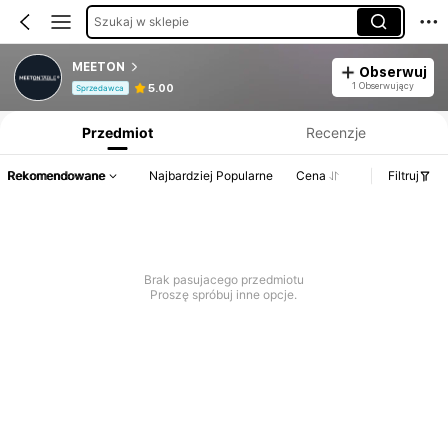
Szukaj w sklepie
MEETON
Obserwuj
Informacje o produkcie: Ujawnienie ceny, dane dotyczące sprzedaży i stanu magazynowego.
1 Obserwujący
5.00
Sprzedawca
Przedmiot
Recenzje
Rekomendowane
Najbardziej Popularne
Cena
Filtruj
Brak pasujacego przedmiotu
Proszę spróbuj inne opcje.