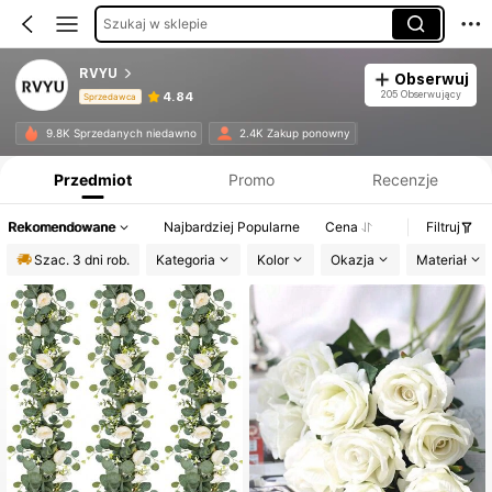
Szukaj w sklepie
RVYU
Obserwuj
205 Obserwujący
4.84
Sprzedawca
Informacje o produkcie: Ujawnienie ceny, dane dotyczące sprzedaży i stanu magazynowego.
9.8K Sprzedanych niedawno
2.4K Zakup ponowny
Przedmiot
Promo
Recenzje
Rekomendowane
Najbardziej Popularne
Cena
Filtruj
Szac. 3 dni rob.
Kategoria
Kolor
Okazja
Materiał