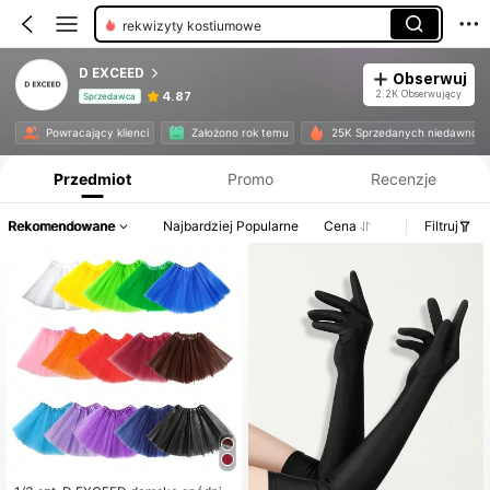
rekwizyty kostiumowe
D EXCEED
Obserwuj
2.2K Obserwujący
4.87
Sprzedawca
Informacje o produkcie: Ujawnienie ceny, dane dotyczące sprzedaży i stanu magazynowego.
Powracający klienci
Założono rok temu
25K Sprzedanych niedawno
Przedmiot
Promo
Recenzje
Rekomendowane
Najbardziej Popularne
Cena
Filtruj